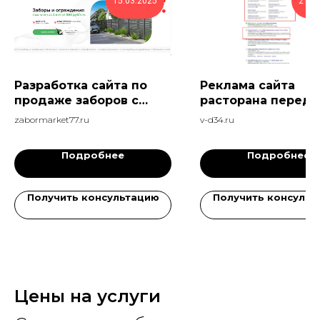
15.03.2025
21.0
Разработка сайта по
Реклама сайта
продаже заборов с
расторана перед 
конверсией 9%
годом - 400+ заяв
zabormarket77.ru
v-d34.ru
25 дней
Подробнее
Подробнее
Получить консультацию
Получить консульт
Цены на услуги