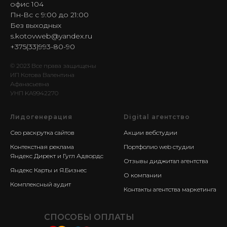
офис 104
Пн-Вс с 9:00 до 21:00
Без выходных
s.kotovweb@yandex.ru
+375(33)993-80-90
© 2023 Все права защищены
ИП Котова Валентина
Афанасьевна
УНП KA9942270
Лидогенерация
Digital агентство
Сео раскрутка сайтов
Акции вебстудии
Контекстная реклама
Портфолио web студии
Яндекс Директ и Гугл Адвордс
Отзывы диджитал агентства
Яндекс Карты и Я.Бизнес
О компании
Комплексный аудит
Контакты агентства маркетинга
СПОСОБЫ ОПЛАТЫ