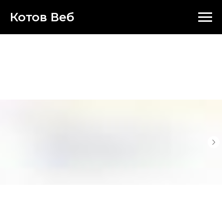
Котов Вeб