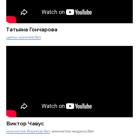
Татьяна Гончарова
цветы-могилев.бел
Виктор Чавус
химчистка-борисов.бел
, химчистка-жодино.бел