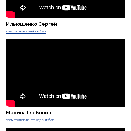
Ильющенко Сергей
химчистка-витебск.бел
Марина Глебович
стоматология-стартдент.бел