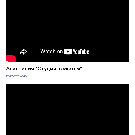
Анастасия "Cтудия красоты"
miheenko.by