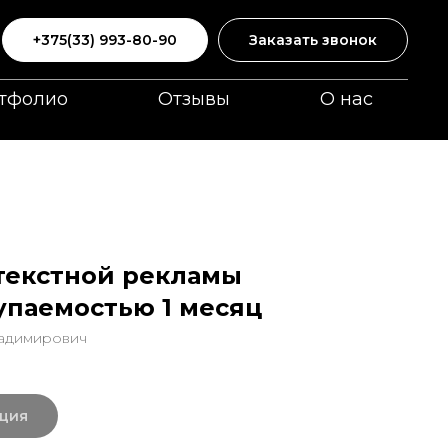
+375(33) 993-80-90
Заказать звонок
тфолио
Отзывы
О нас
текстной рекламы
упаемостью 1 месяц
ладимирович
ация