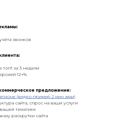
екламы:
учёта звонков
клиента:
в топ1 за 3 недели
ерсией 12+%
 коммерческое предложение:
егионе (видео-пример 2 мин жми)
уктура сайта, спрос на ваши услуги
 вашей тематике
аказу раскрутки сайта