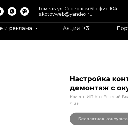
Гомель ул. Советская 61 офис 104
s.kotovweb@yandex.ru
е и реклама
Акции [+3]
Пор
Настройка кон
демонтаж с ок
Клиент: ИП Кот Евгений В
SKU:
Бесплатная консульт