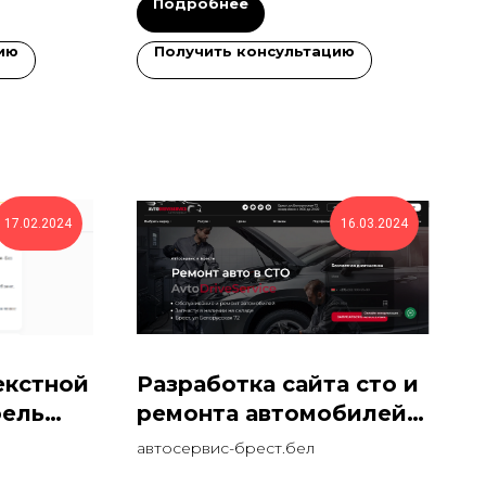
Подробнее
ию
Получить консультацию
17.02.2024
16.03.2024
екстной
Разработка сайта сто и
фель
ремонта автомобилей
КЕ
300 лидов за месяц
автосервис-брест.бел