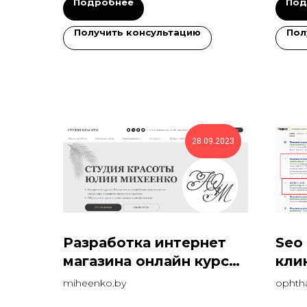
Подробнее
Под
Получить консультацию
Пол
28.09.2023
Разработка интернет
Seo
магазина онлайн курсов
кли
красоты
зре
miheenko.by
ophtha