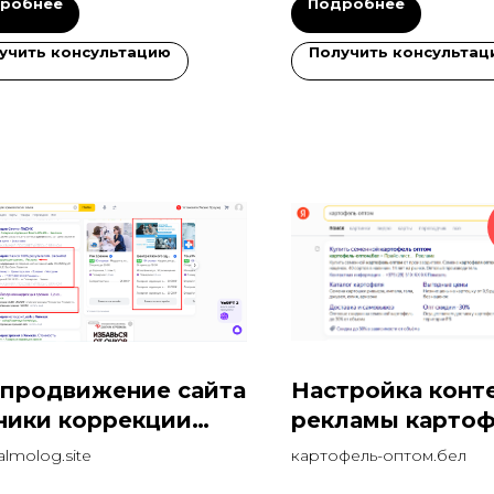
робнее
Подробнее
учить консультацию
Получить консультац
 продвижение сайта
Настройка конт
ники коррекции
рекламы карто
ния
оптом на ПОИС
lmolog.site
картофель-оптом.бел