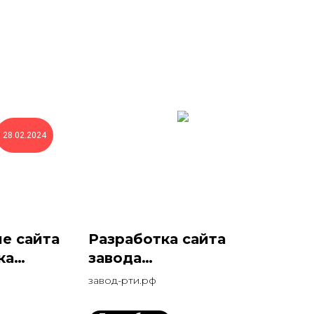
28.02.2024
е сайта
Разработка сайта
ка
завода
резинотехнических
завод-рти.рф
изделий