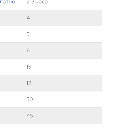
платно
2-3 часа
4
5
6
15
12
30
45