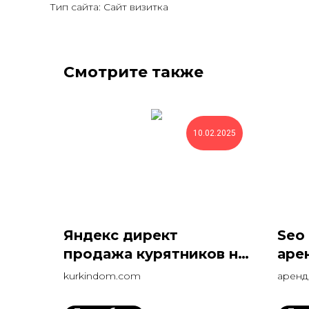
Тип сайта: Сайт визитка
Смотрите также
10.02.2025
Яндекс директ
Seo
продажа курятников на
аре
поиске и РСЯ 60 заявок
топ
kurkindom.com
аренд
за 20 дней