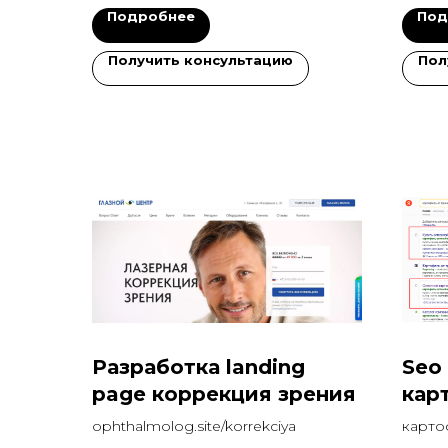
Подробнее
Под
Получить консультацию
Пол
Разработка landing
Seo
page коррекция зрения
кар
по 
ophthalmolog.site/korrekciya
карто