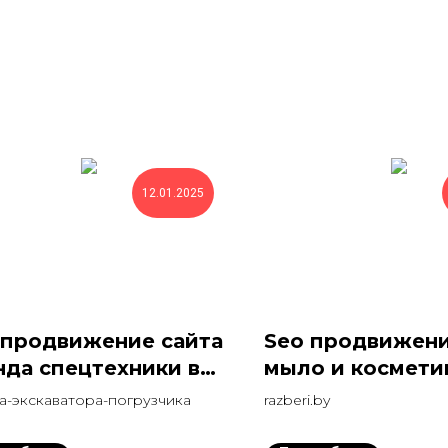
12.01.2025
 продвижение сайта
Seo продвижени
нда спецтехники в
мыло и космети
1
оптом
а-экскаватора-погрузчика
razberi.by