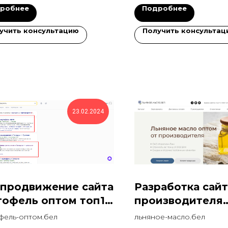
робнее
Подробнее
учить консультацию
Получить консультац
23.02.2024
 продвижение сайта
Разработка сайт
тофель оптом топ1
производителя
РБ
льняного масла
фель-оптом.бел
льняное-масло.бел