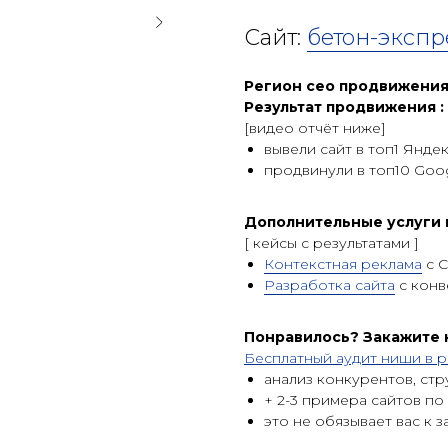
Сайт:
бетон-экспр
Регион сео продвижения
Результат продвижения :
[видео отчёт ниже]
вывели сайт в топ1 Яндек
продвинули в топ10 Goog
Дополнительные услуги 
[ кейсы c результатами ]
Контекстная реклама
c C
Разработка сайта
с конв
Понравилось? Закажите
Бесплатный аудит ниши в р
анализ конкурентов, стр
+ 2-3 примера сайтов по
это не обязывает вас к з