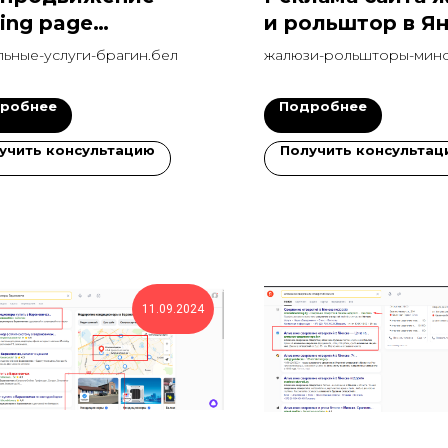
ding page
и рольштор в Я
уальные услуги
Директ 8 компа
льные-услуги-брагин.бел
жалюзи-рольшторы-минс
робнее
Подробнее
учить консультацию
Получить консультац
11.09.2024