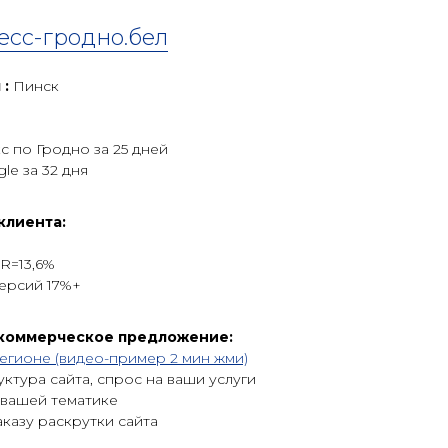
есс-гродно.бел
 :
Пинск
с по Гродно за 25 дней
le за 32 дня
клиента:
R=13,6%
ерсий 17%+
 коммерческое предложение:
егионе (видео-пример 2 мин жми)
уктура сайта, спрос на ваши услуги
 вашей тематике
аказу раскрутки сайта