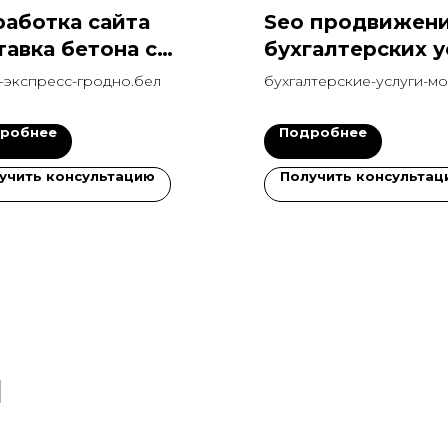
работка сайта
Seo продвижени
тавка бетона с
бухгалтерских у
версией 17%
17 городах в топ
-экспресс-гродно.бел
бухгалтерские-услуги-мо
месяц
робнее
Подробнее
учить консультацию
Получить консультац
и