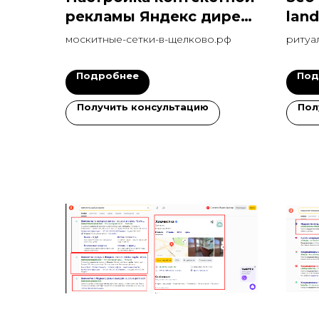
рекламы Яндекс директ
lan
москитные сетки с
рит
москитные-сетки-в-щелково.рф
ритуа
конверсией 14,39%
Подробнее
Под
Получить консультацию
Пол