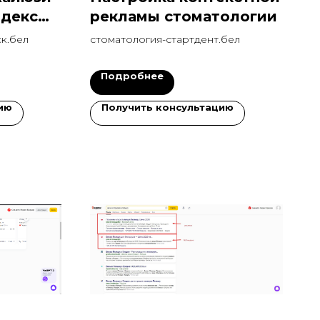
ндекс
рекламы стоматологии
ний
к.бел
стоматология-стартдент.бел
Подробнее
ию
Получить консультацию