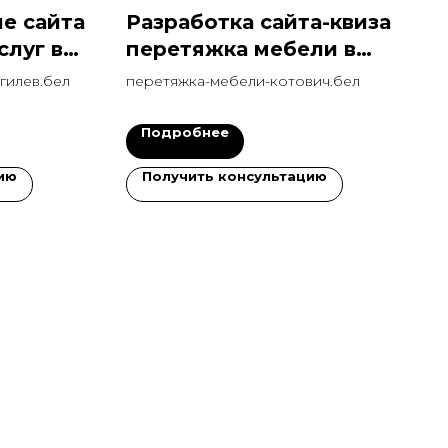
е сайта
Разработка сайта-квиза
слуг в
перетяжка мебели в
1 за
Слуцке - конверсия 14%
гилев.бел
перетяжка-мебели-котович.бел
Подробнее
ию
Получить консультацию