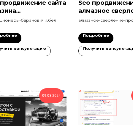
 продвижение сайта
Seo продвижени
азина
алмазное сверл
диционеров в топ за
отверстий
ционеры-барановичи.бел
алмазное-сверление-про
есяца
робнее
Подробнее
учить консультацию
Получить консультац
09.03.2024