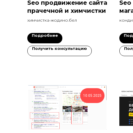
Seo продвижение сайта
Seo
прачечной и химчистки
маг
кон
химчистка-жодино.бел
конди
3 м
Подробнее
Под
Получить консультацию
Пол
10.05.2025