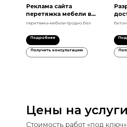
Реклама сайта
Раз
перетяжка мебели в
дос
Гродно поиск + РСЯ, 65
кон
перетяжка-мебели-гродно.бел
бетон
заявок
Подробнее
Под
Получить консультацию
Пол
Цены на услуг
Стоимость работ «под ключ»