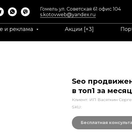
Гомель ул. Советская 61 офис 104
s.kotovweb@yandex.ru
е и реклама
Акции [+3]
Пор
Seo продвижен
в топ1 за месяц
Клиент: ИП Васяткин Серг
SKU:
Бесплатная консульт