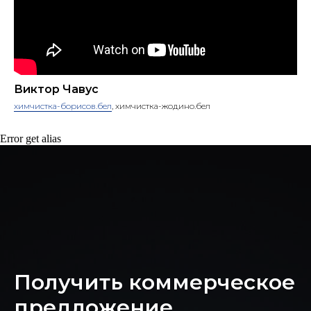
Виктор Чавус
химчистка-борисов.бел
, химчистка-жодино.бел
Error get alias
Получить коммерческое
предложение