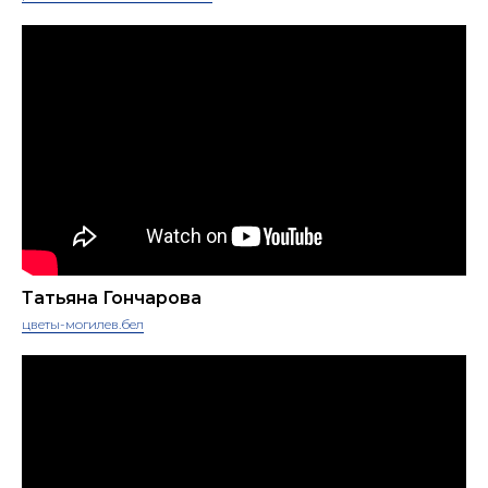
Татьяна Гончарова
цветы-могилев.бел