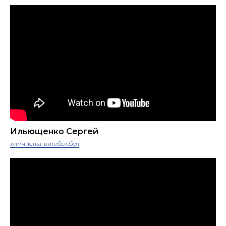
Ильющенко Сергей
химчистка-витебск.бел