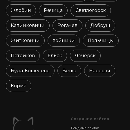
Жлобин
Речица
Светлогорск
Калинковичи
Рогачев
Добруш
Житковичи
Хойники
Лельчицы
Петриков
Ельск
Чечерск
Буда-Кошелево
Ветка
Наровля
Корма
Создание сайтов
Лендинг-пейдж