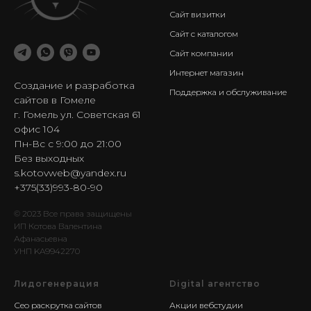
Сайт визитки
Сайт с каталогом
Сайт компании
Интернет магазин
Создание и разработка
Поддержка и обслуживание
сайтов в Гомеле
г. Гомель ул. Советская 61
офис 104
Пн-Вс с 9:00 до 21:00
Без выходных
s.kotovweb@yandex.ru
+375(33)993-80-90
© 2023 Все права защищены
ИП Котова Валентина
Афанасьевна
УНП KA9942270
Лидогенерация
Digital агентство
Сео раскрутка сайтов
Акции вебстудии