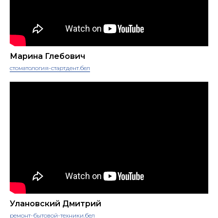
Марина Глебович
стоматология-стартдент.бел
Улановский Дмитрий
ремонт-бытовой-техники.бел