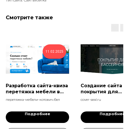
Тип сайта: Сайт визитка
Смотрите также
11.02.2025
Разработка сайта-квиза
Создание сайта
перетяжка мебели в
покрытия для
Слуцке - конверсия 14%
бассейнов
перетяжка-мебели-котович.бел
cover-seal.ru
Подробнее
Подробнее