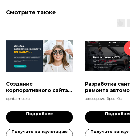
Смотрите также
16.0
Создание
Разработка сайта 
корпоративного сайта
ремонта автомоб
центра офтальмологии
300 лидов за мес
ophtalmos.ru
автосервис-брест.бел
Подробнее
Подробнее
Получить консультацию
Получить консульт