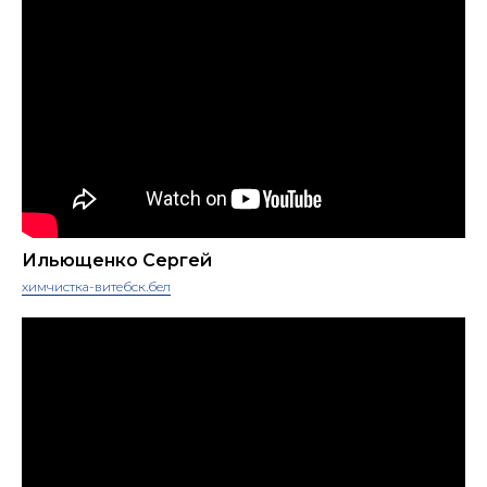
Ильющенко Сергей
химчистка-витебск.бел