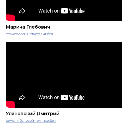
Марина Глебович
стоматология-стартдент.бел
Улановский Дмитрий
ремонт-бытовой-техники.бел