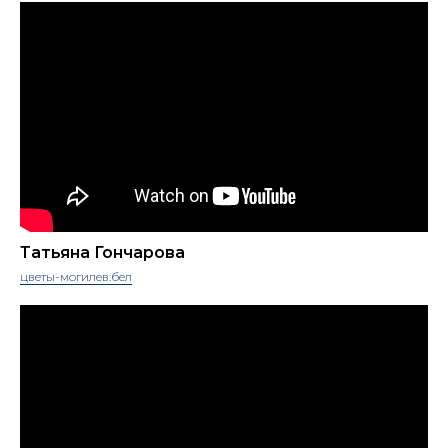
Татьяна Гончарова
цветы-могилев.бел