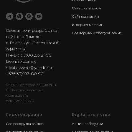
Сайт с каталогом
Сайт компании
Интернет магазин
Создание и разработка
Поддержка и обслуживание
сайтов в Гомеле
г. Гомель ул. Советская 61
офис 104
Пн-Вс с 9:00 до 21:00
Без выходных
s.kotovweb@yandex.ru
+375(33)993-80-90
© 2023 Все права защищены
ИП Котова Валентина
Афанасьевна
УНП KA9942270
Лидогенерация
Digital агентство
Сео раскрутка сайтов
Акции вебстудии
Контекстная реклама
Портфолио web студии