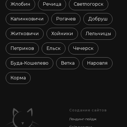
Жлобин
Речица
Светлогорск
Калинковичи
Рогачев
Добруш
Житковичи
Хойники
Лельчицы
Петриков
Ельск
Чечерск
Буда-Кошелево
Ветка
Наровля
Корма
Создание сайтов
Лендинг-пейдж
Сайт визитки