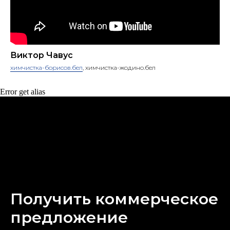
Виктор Чавус
химчистка-борисов.бел
, химчистка-жодино.бел
Error get alias
Получить коммерческое
предложение