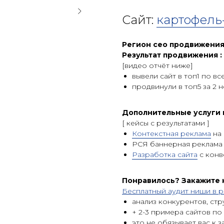
Сайт:
картофель
Регион сео продвижения
Результат продвижения :
[видео отчёт ниже]
вывели сайт в топ1 по в
продвинули в топ5 за 2 н
Дополнительные услуги 
[ кейсы c результатами ]
Контекстная реклама
на 
РСЯ баннерная реклама
Разработка сайта
с конв
Понравилось? Закажите
Бесплатный аудит ниши в р
анализ конкурентов, стр
+ 2-3 примера сайтов по
это не обязывает вас к з