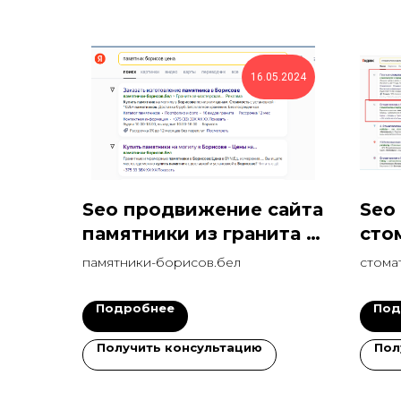
16.05.2024
Seo продвижение сайта
Seo
памятники из гранита в
сто
топ1 за 27 дней
памятники-борисов.бел
стома
Подробнее
Под
Получить консультацию
Пол