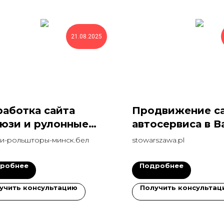
21.08.2025
работка сайта
Продвижение са
юзи и рулонные
автосервиса в 
ры под SEO
в топ1 за месяц
и-рольшторы-минск.бел
stowarszawa.pl
робнее
Подробнее
учить консультацию
Получить консультац