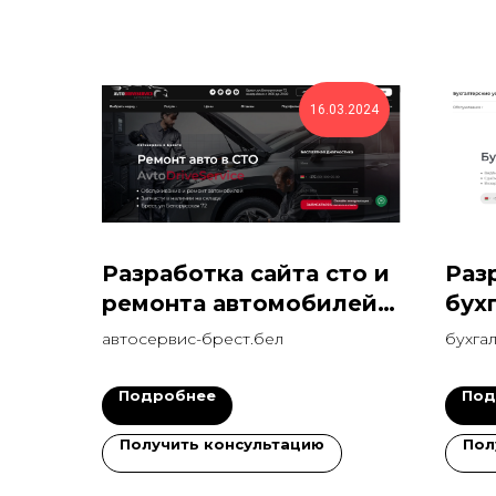
16.03.2024
Разработка сайта сто и
Раз
ремонта автомобилей
бух
300 лидов за месяц
кон
автосервис-брест.бел
бухга
Подробнее
Под
Получить консультацию
Пол