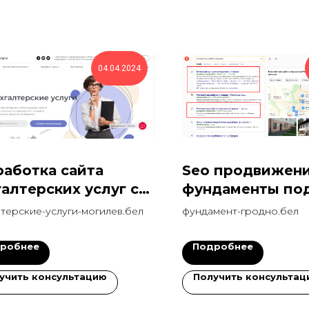
04.04.2024
работка сайта
Seo продвижени
галтерских услуг с
фундаменты по
версией 13,39%
в топ за месяц
лтерские-услуги-могилев.бел
фундамент-гродно.бел
робнее
Подробнее
учить консультацию
Получить консультац