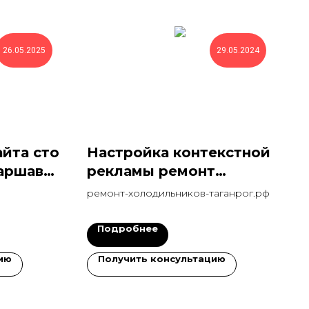
26.05.2025
29.05.2024
йта сто
Настройка контекстной
Варшаве
рекламы ремонт
холодильников с
ремонт-холодильников-таганрог.рф
конверсией 34%
Подробнее
ию
Получить консультацию