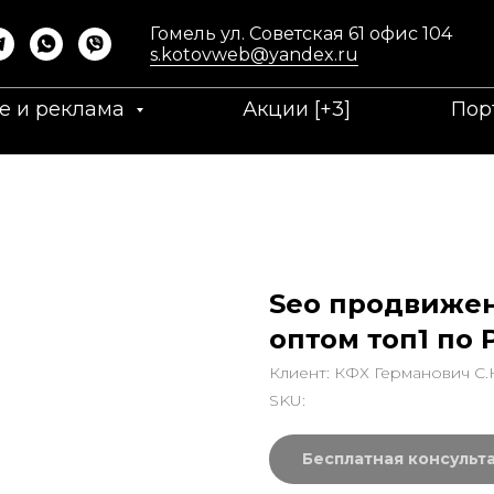
Гомель ул. Советская 61 офис 104
s.kotovweb@yandex.ru
е и реклама
Акции [+3]
Пор
Seo продвижен
оптом топ1 по 
Клиент: КФХ Германович С.
SKU:
Бесплатная консульт