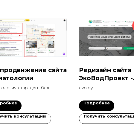
 продвижение сайта
Редизайн сайта
матологии
ЭкоВодПроект -
проектирование
тология-стартдент.бел
evp.by
робнее
Подробнее
учить консультацию
Получить консультац