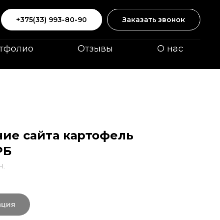
+375(33) 993-80-90
Заказать звонок
тфолио
Отзывы
О нас
ие сайта картофель
РБ
Н.
ация