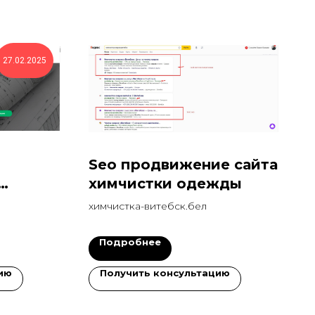
27.02.2025
Seo продвижение сайта
химчистки одежды
 зданий
химчистка-витебск.бел
Подробнее
ию
Получить консультацию