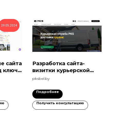
29.05.2024
е сайта
Разработка сайта-
д ключ
визитки курьерской
службы
pksbel.by
Подробнее
ию
Получить консультацию