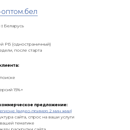
-оптом.бел
 :
Беларусь
сей РБ (одностраничный)
едели, после старта
клиента:
поиске
ерсий 15%+
 коммерческое предложение:
егионе (видео-пример 2 мин жми)
уктура сайта, спрос на ваши услуги
 вашей тематике
аказу раскрутки сайта