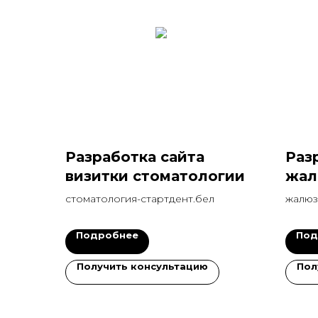
Разработка сайта
Раз
визитки стоматологии
жал
што
стоматология-стартдент.бел
жалюз
Подробнее
Под
Получить консультацию
Пол