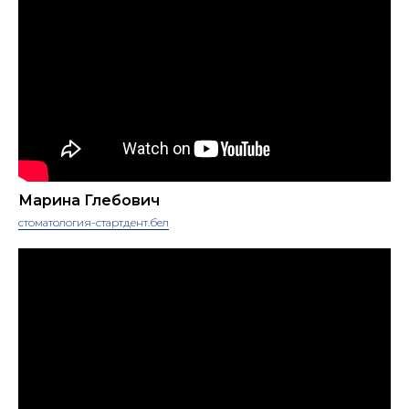
Марина Глебович
стоматология-стартдент.бел