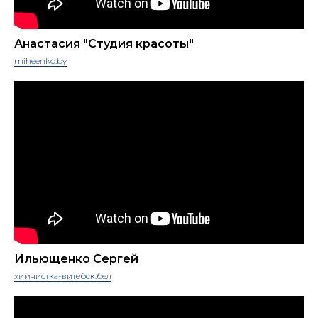
Анастасия "Cтудия красоты"
miheenko.by
Ильющенко Сергей
химчистка-витебск.бел