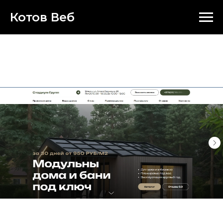
Котов Вeб