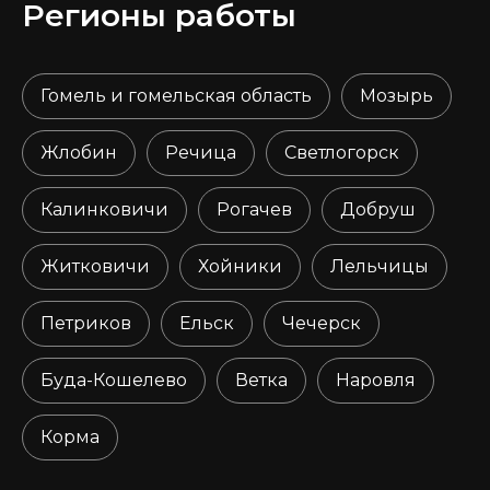
Регионы работы
Гомель и гомельская область
Мозырь
Жлобин
Речица
Светлогорск
Калинковичи
Рогачев
Добруш
Житковичи
Хойники
Лельчицы
Петриков
Ельск
Чечерск
Буда-Кошелево
Ветка
Наровля
Корма