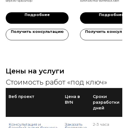
septiki-spb.shop
химчистка-витебск.бел
Подробнее
Подробнее
Получить консультацию
Получить консульт
Цены на услуги
Стоимость работ «под ключ»
Веб проект
Цена в
Сроки
BYN
разработки
дней
Консультация и
Заказать
2-3 часа
базовый аудит бизнеса
бесплатно