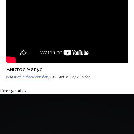
Виктор Чавус
химчистка-борисов.бел
, химчистка-жодино.бел
Error get alias