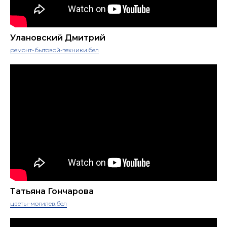
Улановский Дмитрий
ремонт-бытовой-техники.бел
Татьяна Гончарова
цветы-могилев.бел