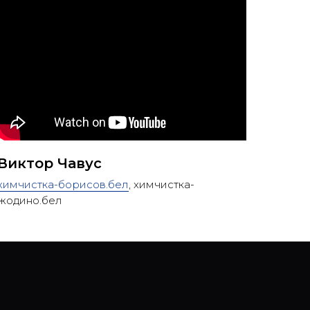
Виктор Чавус
химчистка-борисов.бел
, химчистка-
жодино.бел