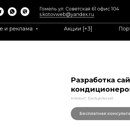
Гомель ул. Советская 61 офис 104
s.kotovweb@yandex.ru
е и реклама
Акции [+3]
Пор
Разработка сай
кондиционеров
Клиент: Белцельсий
Бесплатная консульт