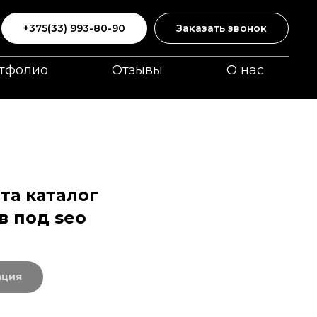
+375(33) 993-80-90
Заказать звонок
тфолио
Отзывы
О нас
та каталог
 под seo
ация