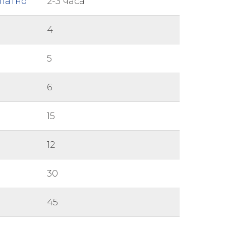
платно
2-3 часа
4
5
6
15
12
30
45