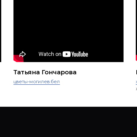
Татьяна Гончарова
цветы-могилев.бел