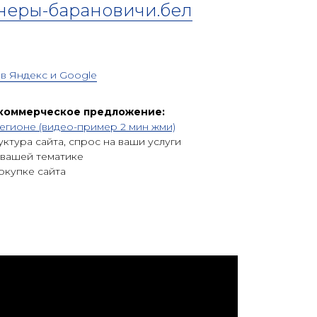
неры-барановичи.бел
в Яндекc и Google
 коммерческое предложение:
егионе (видео-пример 2 мин жми)
уктура сайта, спрос на ваши услуги
 вашей тематике
покупке сайта