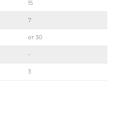
15
7
от 30
-
3