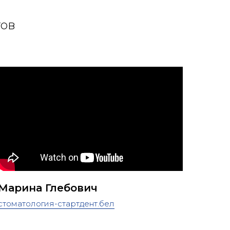
тов
Марина Глебович
стоматология-стартдент.бел