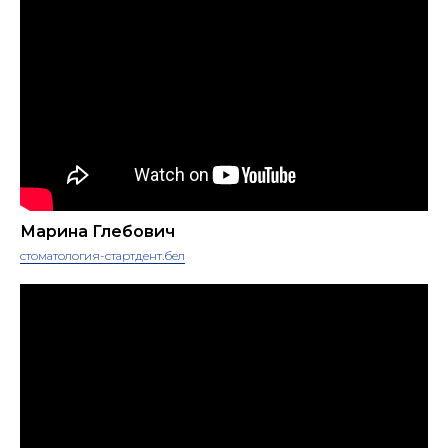
Марина Глебович
стоматология-стартдент.бел