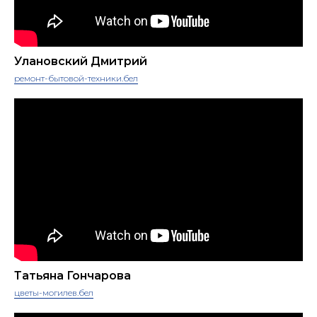
Улановский Дмитрий
ремонт-бытовой-техники.бел
Татьяна Гончарова
цветы-могилев.бел