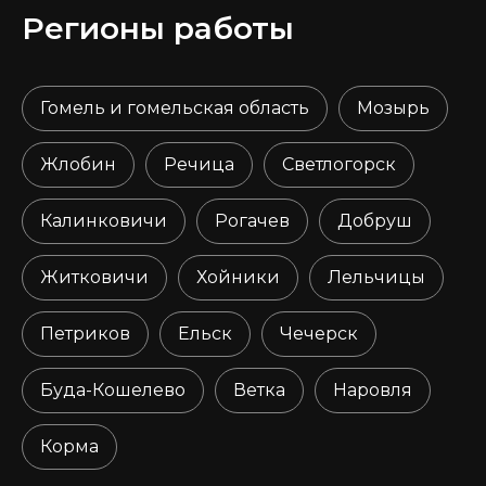
Регионы работы
Гомель и гомельская область
Мозырь
Жлобин
Речица
Светлогорск
Калинковичи
Рогачев
Добруш
Житковичи
Хойники
Лельчицы
Петриков
Ельск
Чечерск
Буда-Кошелево
Ветка
Наровля
Корма