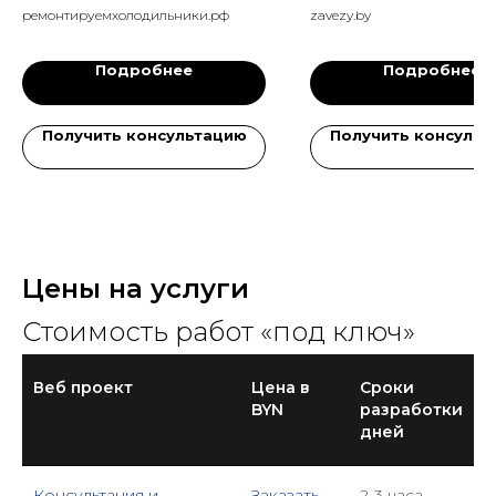
холодильников и
грузчиков
ремонтируемхолодильники.рф
zavezy.by
стиралок
Подробнее
Подробнее
Получить консультацию
Получить консульт
Цены на услуги
Стоимость работ «под ключ»
Веб проект
Цена в
Сроки
BYN
разработки
дней
Консультация и
Заказать
2-3 часа