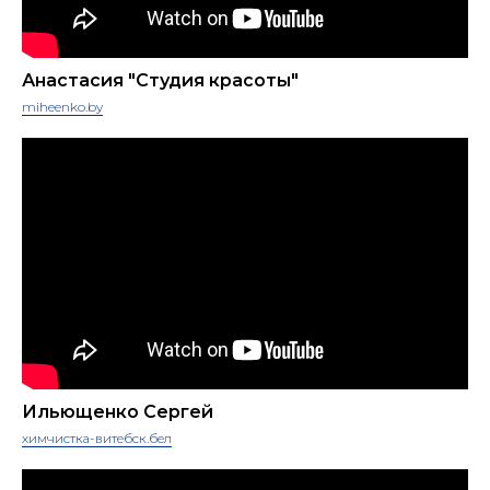
Анастасия "Cтудия красоты"
miheenko.by
Ильющенко Сергей
химчистка-витебск.бел