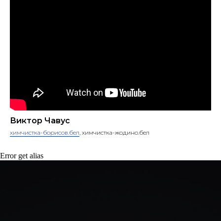
Виктор Чавус
химчистка-борисов.бел
, химчистка-жодино.бел
Error get alias